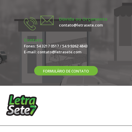
Compras somente pelo WattsApp 54 99262 4843 Os Imãs
são o Brinde perfeito pelo seu custo benef..
Dúvida ou Orçamento
contato@letrasete.com
Contato
Fones: 54 3217 0517 / 54 9 9262 4843
E-mail:
contato@letrasete.com
FORMULÁRIO DE CONTATO