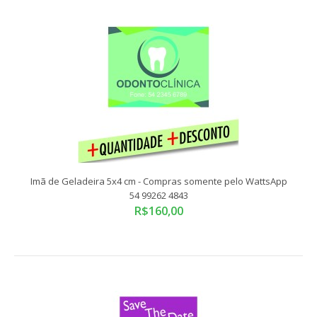
Imã de Geladeira 5x4 cm - Compras somente pelo WattsApp
Imã de Geladeira 5x4 cm - Compras somente pelo WattsApp
54 99262 4843
54 99262 4843
R$160,00
R$160,00
Compras somente pelo WattsApp 54 99262 4843 Os Imãs
são o Brinde perfeito pelo seu custo benef..