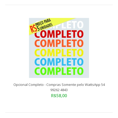
Opcional Automático - Compras Somente pelo WattsApp 54
99262 4843
R$82,00
Compras somente pelo WattsApp 54 99262 4843Tamanho
Padrão: 72x10,5 cmADESIVO VINIL RECORTADO E..
Opcional Completo - Compras Somente pelo WattsApp 54
99262 4843
R$58,00