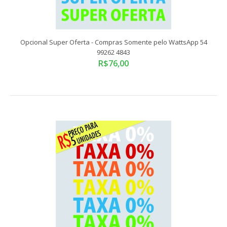
Compras somente pelo WattsApp 54 99262 4843Tamanho
Padrão: 66x10,5 cmADESIVO VINIL RECORTADO E..
Opcional Super Oferta - Compras Somente pelo WattsApp 54
99262 4843
R$76,00
Opcional Oferta De: | Por: - Compras Somente pelo
WattsApp 54 99262 4843
R$68,00