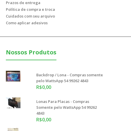
Prazos de entrega
Política de compra e troca
Cuidados com seu arquivo
Opcional Super Oferta - Compras Somente pelo WattsApp
Como aplicar adesivos
54 99262 4843
R$76,00
Nossos Produtos
Compras somente pelo WattsApp 54 99262 4843Tamanho
Padrão: 79x9 cmADESIVO VINIL RECORTADO ELET..
Backdrop / Lona - Compras somente
pelo WattsApp 54 99262 4843
R$0,00
Lonas Para Placas - Compras
Somente pelo WattsApp 54 99262
4843
R$0,00