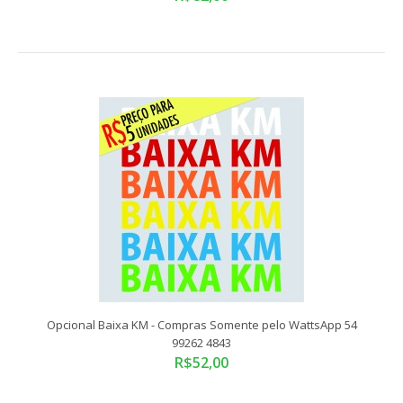
Compras somente pelo WattsApp 54 99262 4843Tamanho
Padrão: 90x9 cmADESIVO VINIL RECORTADO ELET..
Opcional Baixa KM - Compras Somente pelo WattsApp 54
99262 4843
R$52,00