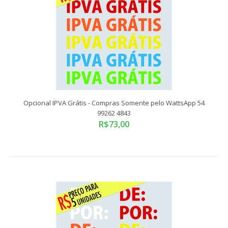
Opcional Diesel - Compras Somente pelo WattsApp 54 99262
Opcional IPVA Grátis - Compras Somente pelo WattsApp 54
4843
99262 4843
R$43,00
R$73,00
Compras somente pelo WattsApp 54 99262 4843Tamanho
Padrão: 35x9 cmADESIVO VINIL RECORTADO ELET..