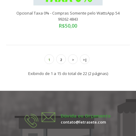
Opcional Taxa 0% - Compras Somente pelo WattsApp 54
99262 4843
R$50,00
Compras somente pelo WattsApp 54 99262 4843Tamanho
Padrão: 25x25 cmADESIVO VINIL RECORTADO ELE..
1
2
>
>|
Exibindo de 1 a 15 do total de 22 (2 páginas)
Dúvida ou Orçamento
contato@letrasete.com