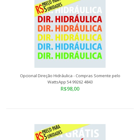
Opcional Completo - Compras Somente pelo WattsApp 54
99262 4843
R$58,00
Opcional Direção Hidráulica - Compras Somente pelo
WattsApp 54 99262 4843
R$98,00
Compras somente pelo WattsApp 54 99262 4843Tamanho
Padrão: 58x9 cmADESIVO VINIL RECORTADO ELET..