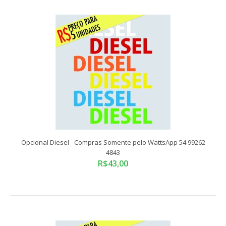
Opcional Baixa KM - Compras Somente pelo WattsApp 54
99262 4843
R$52,00
Compras somente pelo WattsApp 54 99262 4843Tamanho
Padrão: 51,8x9 cmADESIVO VINIL RECORTADO EL..
Opcional Diesel - Compras Somente pelo WattsApp 54 99262
4843
R$43,00