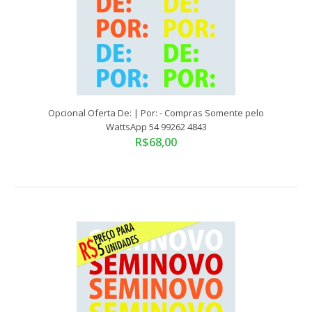
Opcional Oferta De: | Por: - Compras Somente pelo
WattsApp 54 99262 4843
R$68,00
Opcional Direção Hidráulica - Compras Somente pelo
WattsApp 54 99262 4843
R$98,00
Compras somente pelo WattsApp 54 99262 4843Tamanho
Padrão: 90x10,5 cmADESIVO VINIL RECORTADO E..