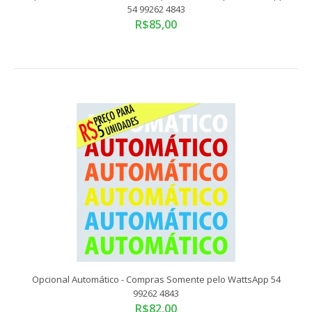
54 99262 4843
R$85,00
Compras somente pelo WattsApp 54 99262 4843Tamanho
Padrão: 10x14,5 cm (número segue a proporçã..
Opcional Ar condicionado - Compras Somente pelo
Opcional Automático - Compras Somente pelo WattsApp 54
WattsApp 54 99262 4843
99262 4843
R$85,00
R$82,00