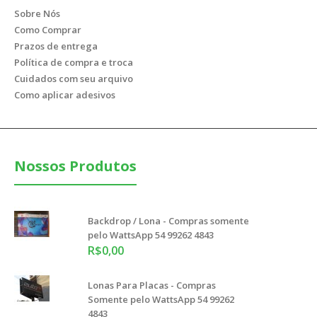
Sobre Nós
Como Comprar
Prazos de entrega
Política de compra e troca
Faixa 500x95 cm - Compras somente pelo WattsApp 54 99262
Cuidados com seu arquivo
4843
Como aplicar adesivos
Nossos Produtos
Compras somente pelo WattsApp 54 99262 4843 Faixas
facilitam a comunicação com seu públi..
Backdrop / Lona - Compras somente
pelo WattsApp 54 99262 4843
R$0,00
Lonas Para Placas - Compras
Somente pelo WattsApp 54 99262
4843