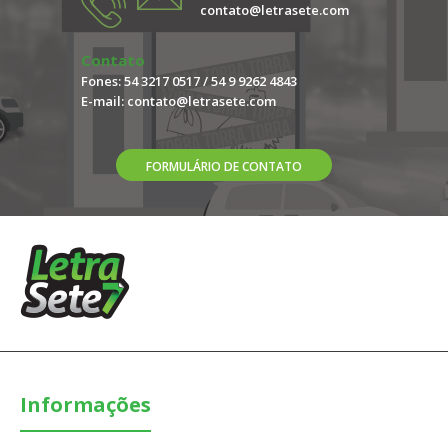
contato@letrasete.com
Faixa 400x95 cm - Compras somente pelo WattsApp 54 99262
Contato
4843
Fones: 54 3217 0517 / 54 9 9262 4843
E-mail:
contato@letrasete.com
FORMULÁRIO DE CONTATO
Compras somente pelo WattsApp 54 99262 4843 Faixas
facilitam a comunicação com seu público alv..
Informações