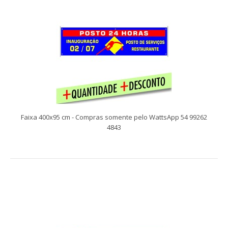
Compras somente pelo WattsApp 54 99262 4843 Faixas
facilitam a comunicação com seu público alv..
Faixa 400x95 cm - Compras somente pelo WattsApp 54 99262
4843