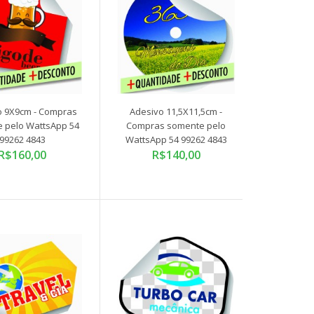
Compras somente pelo WattsApp 54 99262 4843 Os
adesivos personalizados são perfeitos para solt..
o 9X9cm - Compras
Adesivo 11,5X11,5cm -
 pelo WattsApp 54
Compras somente pelo
99262 4843
WattsApp 54 99262 4843
R$160,00
R$140,00
Compras somente pelo WattsApp 54 99262 4843 Os
adesivos personalizados são perfeitos para solt..