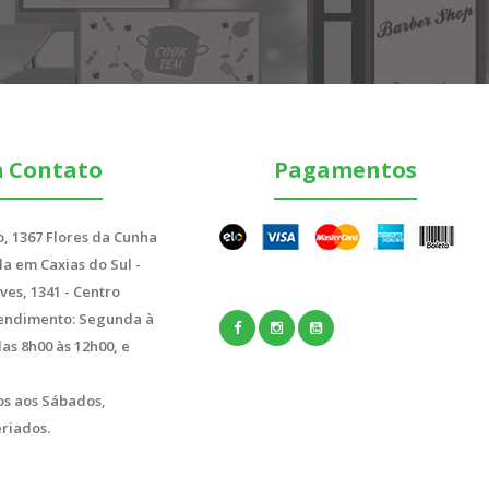
m Contato
Pagamentos
Compras somente pelo WattsApp 54 99262 4843 Os
adesivos personalizados são perfeitos para..
, 1367 Flores da Cunha
a em Caxias do Sul -
ves, 1341 - Centro
endimento: Segunda à
das 8h00 às 12h00, e
s aos Sábados,
riados.