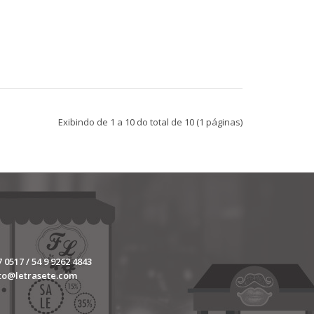
Compras somente pelo WattsApp 54 99262 4843 Os
adesivos personalizados são perfeitos para solt..
Exibindo de 1 a 10 do total de 10 (1 páginas)
 0517 / 54 9 9262 4843
Compras somente pelo WattsApp 54 99262 4843 Os
to@letrasete.com
adesivos personalizados são perfeitos para solt..