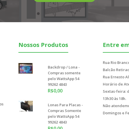
Nossos Produtos
Entre e
Adesivo 10X5cm - Compras
somente pelo WattsApp 54
Rua Rio Branco
99262 4843
Backdrop / Lona -
R$98,00
Balcão Retirad
Compras somente
Rua Ernesto Al
pelo WattsApp 54
Horário de At
99262 4843
R$0,00
Sextas-feira: 
13h30 às 18h.
os
Lonas Para Placas -
Não atendemo
Compras Somente
Domingos e Fe
pelo WattsApp 54
99262 4843
Adesivo 15X10cm - Compras
R$0,00