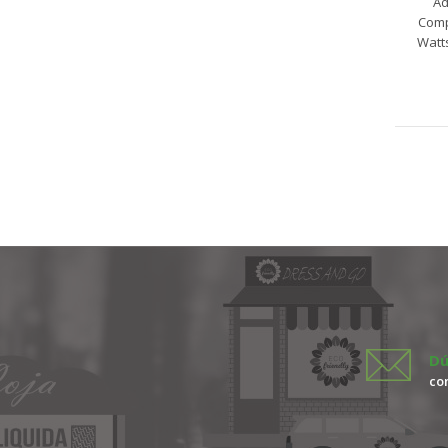
Ad
Comp
Watt
Dú
co