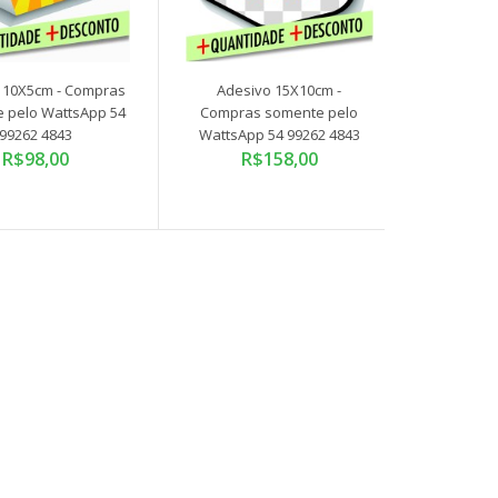
Compras somente pelo WattsApp 54 99262 4843 Os
 10X5cm - Compras
Adesivo 15X10cm -
adesivos personalizados são perfeitos para solt..
 pelo WattsApp 54
Compras somente pelo
99262 4843
WattsApp 54 99262 4843
R$98,00
R$158,00
Compras somente pelo WattsApp 54 99262 4843 Os
adesivos personalizados são perfeitos para solt..