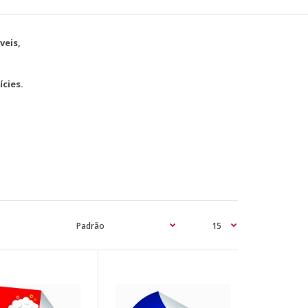
veis,
cies.