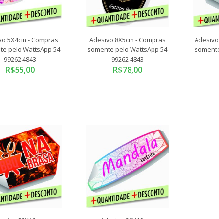
Adesivo 9X9cm - Compras
somente pelo WattsApp 54
vo 5X4cm - Compras
Adesivo 8X5cm - Compras
Adesivo
99262 4843
te pelo WattsApp 54
somente pelo WattsApp 54
somente
R$160,00
99262 4843
99262 4843
R$55,00
R$78,00
Adesivo 11,5X11,5cm -
Compras somente pelo
WattsApp 54 99262 4843
R$140,00