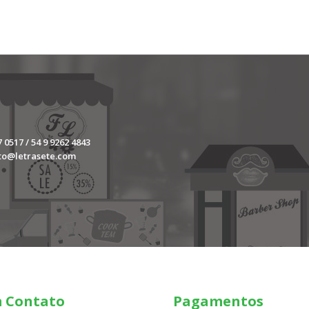
 0517 / 54 9 9262 4843
to@letrasete.com
m Contato
Pagamentos