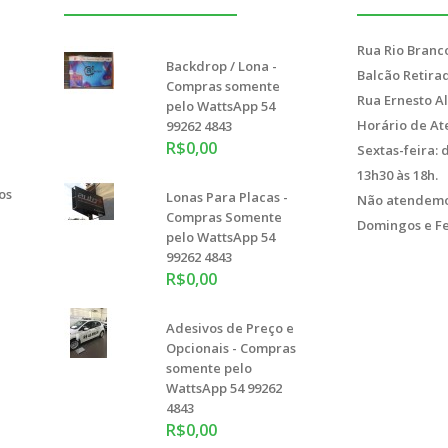
Rua Rio Branco
Backdrop / Lona -
Balcão Retirad
Compras somente
Rua Ernesto Al
pelo WattsApp 54
Horário de At
99262 4843
R$0,00
Sextas-feira: 
13h30 às 18h.
os
Lonas Para Placas -
Não atendemo
Compras Somente
Domingos e Fe
pelo WattsApp 54
99262 4843
R$0,00
Adesivos de Preço e
Opcionais - Compras
somente pelo
WattsApp 54 99262
4843
R$0,00