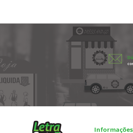
Dú
co
Informações