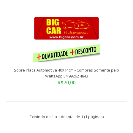
Sobre Placa Automotiva 40X14cm - Compras Somente pelo
Sobre Placa Automotiva 40X14cm - Compras Somente pelo
WattsApp 54 99262 4843
WattsApp 54 99262 4843
R$70,00
R$70,00
Compras somente pelo WattsApp 54 99262 4843As sobre
Exibindo de 1 a 1 do total de 1 (1 páginas)
placas são feitas para propaganda e padron..